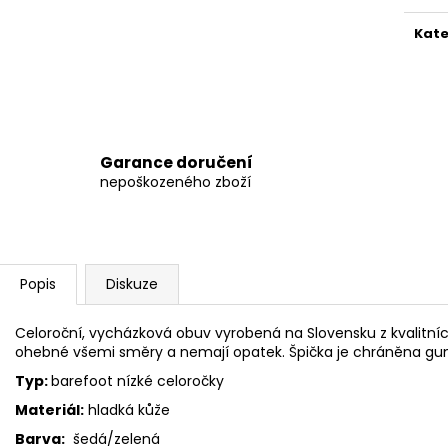
BEDA BFN 170010/SD/W/NL BLACK
BEDA BFN 17001
1 290 Kč
1 290 Kč
Kate
Původně:
1 590 Kč
Původně:
1 590
Garance doručení
nepoškozeného zboží
Popis
Diskuze
Celoroční, vycházková obuv vyrobená na Slovensku z kvalitníc
ohebné všemi směry a nemají opatek. Špička je chráněna 
Typ:
barefoot nízké celoročky
Materiál:
hladká kůže
Barva:
šedá/zelená