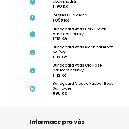
obuv modrá
1 190 Kč
Pegres BF 71 černá
1 090 Kč
Bundgaard Atlas Dark Brown
barefoot holínky
1 112 Kč
Bundgaard Atlas Black barefoot
holínky
1 112 Kč
Bundgaard Atlas Old Rose
barefoot holínky
1 112 Kč
Bundgaard Classic Rubber Boot
Sunflower
890 Kč
Z
á
Informace pro vás
p