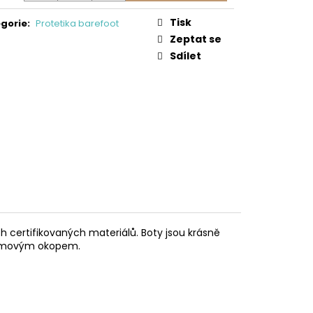
0/SD/W/NL BEN
Tisk
gorie
:
Protetika barefoot
 Kč
Zeptat se
Sdílet
h certifikovaných materiálů. Boty jsou krásně
gumovým okopem.