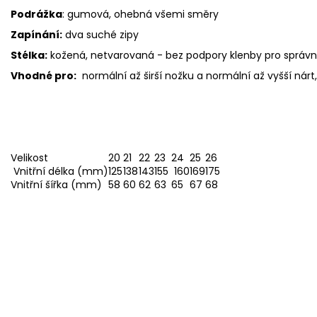
Podrážka
: gumová, ohebná všemi směry
Zapínání:
dva suché zipy
Stélka:
kožená, netvarovaná -
bez podpory klenby pro správn
Vhodné pro:
normální až širší nožku a normální až vyšší nárt
Velikost
20
21
22
23
24
25
26
Vnitřní délka (mm)
125
138
143
155
160
169
175
Vnitřní šířka (mm)
58
60
62
63
65
67
68