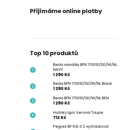
Přijímáme online platby
Top 10 produktů
Beda sandály BFN 170010/SD/W/NL
NAVY
1 290 Kč
Beda BFN 170010/SD/W/NL Black
1 290 Kč
Beda BFN 170010/SD/W/NL BEN
1 290 Kč
Holínky Igor Verona Taupe
712 Kč
Pegres BF 53L 0.2 vycházková