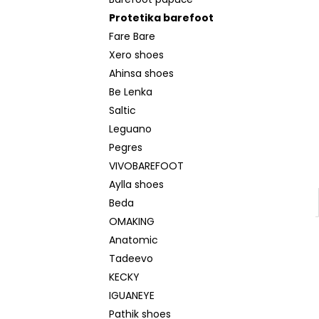
BEDA SANDÁLY BFN 170010/SD/W/NL
l
NAVY
Protetika barefoot
1 290 Kč
Fare Bare
Původně:
1 590 Kč
Xero shoes
Ahinsa shoes
Be Lenka
Saltic
Leguano
Pegres
VIVOBAREFOOT
Aylla shoes
Beda
OMAKING
Anatomic
Tadeevo
KECKY
IGUANEYE
Pathik shoes