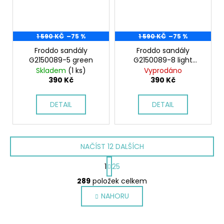
1 590 KČ
–75 %
1 590 KČ
–75 %
Froddo sandály
Froddo sandály
G2150089-5 green
G2150089-8 light
green
Skladem
(1 ks)
Vyprodáno
390 Kč
390 Kč
DETAIL
DETAIL
NAČÍST 12 DALŠÍCH
S
1
25
t
O
r
289
položek celkem
v
á
NAHORU
l
n
k
á
o
d