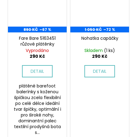
890 KČ
–67 %
1 050 KČ
–72 %
Fare Bare 5163451
Nohatka capáčky
růžové plátěnky
Vyprodáno
Skladem
(1 ks)
290 Kč
290 Kč
DETAIL
DETAIL
plátěné barefoot
balerínky s koženou
špičkou zcela flexibilní
po celé délce ideální
tvar špičky, optimální i
pro široké nohy,
dominantní palec
textilní prodyšná bota
s...