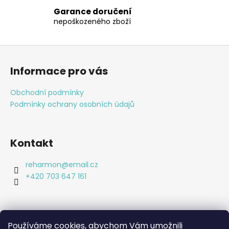
v
a
Garance doručení
á
c
nepoškozeného zboží
n
í
í
p
Z
r
á
v
Informace pro vás
k
p
y
a
Obchodní podmínky
v
t
Podmínky ochrany osobních údajů
ý
í
p
i
s
Kontakt
u
reharmon
@
email.cz
+420 703 647 161
Používáme cookies, abychom Vám umožnili