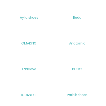
č
u
j
e
Aylla shoes
Beda
m
e
BEDA
OMAKING
Anatomic
BFN
170010/SD/W/NL
BLACK
1
290
Kč
Tadeevo
KECKY
Původně:
1
590
Kč
IGUANEYE
Pathik shoes