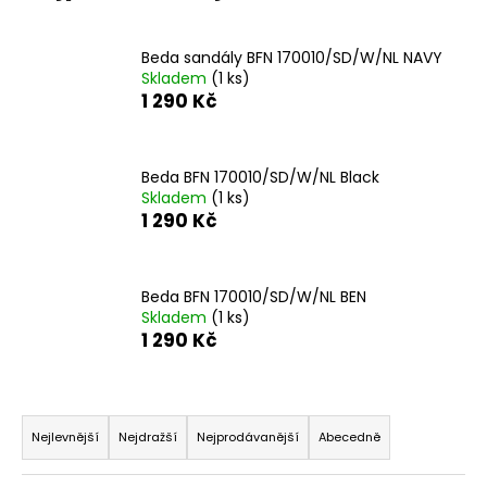
Beda sandály BFN 170010/SD/W/NL NAVY
Skladem
(1 ks)
1 290 Kč
Beda BFN 170010/SD/W/NL Black
Skladem
(1 ks)
1 290 Kč
Beda BFN 170010/SD/W/NL BEN
Skladem
(1 ks)
1 290 Kč
Ř
a
Nejlevnější
Nejdražší
Nejprodávanější
Abecedně
z