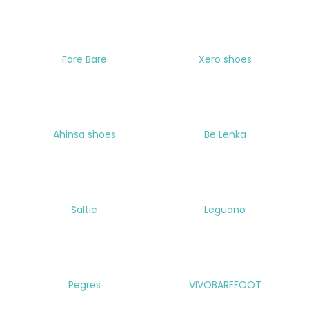
a
j
í
Fare Bare
Xero shoes
t
?
Ahinsa shoes
Be Lenka
HLEDAT
Saltic
Leguano
D
o
p
o
r
Pegres
VIVOBAREFOOT
u