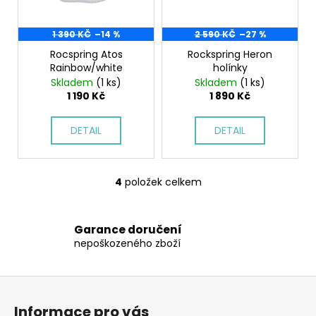
1 390 KČ
–14 %
2 590 KČ
–27 %
Rocspring Atos
Rockspring Heron
Rainbow/white
holínky
Skladem
(1 ks)
Skladem
(1 ks)
1 190 Kč
1 890 Kč
DETAIL
DETAIL
4
položek celkem
O
v
l
Garance doručení
á
nepoškozeného zboží
d
a
c
Z
í
á
Informace pro vás
p