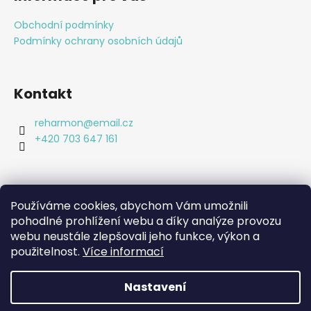
p
r
a
Obchodní podmínky
v
t
k
Podmínky ochrany osobních údajů
í
y
v
ý
Kontakt
p
i
reharmon
@
email.cz
s
+420 703 647 161
u
Používáme cookies, abychom Vám umožnili
pohodlné prohlížení webu a díky analýze provozu
Shoptet.cz
webu neustále zlepšovali jeho funkce, výkon a
Bc. Lucie Machová Reharmon, soukromá fyzioterapie
použitelnost.
Více informací
Kamenná prodejna
Nastavení
Vytvořil Shoptet