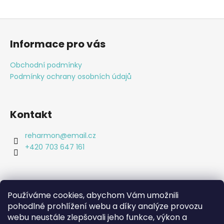
í
í
p
Z
r
á
v
Informace pro vás
k
p
y
a
Obchodní podmínky
v
t
Podmínky ochrany osobních údajů
ý
í
p
i
s
Kontakt
u
reharmon
@
email.cz
+420 703 647 161
Používáme cookies, abychom Vám umožnili
pohodlné prohlížení webu a díky analýze provozu
Shoptet.cz
webu neustále zlepšovali jeho funkce, výkon a
Bc. Lucie Machová Reharmon, soukromá fyzioterapie