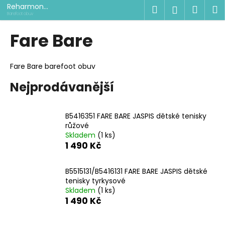
K
Přejít
Reharmon
Hledat
Náku
M
Přihlášen
na
shop
o
Barefoot obuv
obsah
Zpět
Zpět
košík
š
Fare Bare
í
C
k
o
Fare Bare barefoot obuv
p
Nejprodávanější
o
t
B5416351 FARE BARE JASPIS dětské tenisky
ř
růžové
e
Skladem
(1 ks)
b
1 490 Kč
u
j
B5515131/B5416131 FARE BARE JASPIS dětské
tenisky tyrkysové
e
Skladem
(1 ks)
t
1 490 Kč
e
n