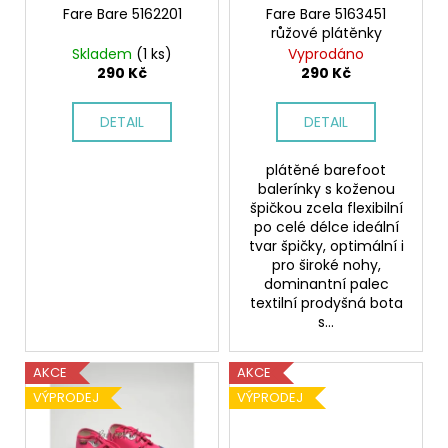
č
ů
o
Fare Bare 5162201
Fare Bare 5163451
u
růžové plátěnky
d
j
Skladem
(1 ks)
Vyprodáno
u
e
290 Kč
290 Kč
m
k
e
t
DETAIL
DETAIL
ů
plátěné barefoot
HOLÍNKY
IGOR
balerínky s koženou
VERONA
špičkou zcela flexibilní
TAUPE
po celé délce ideální
tvar špičky, optimální i
712
pro široké nohy,
Kč
Původně:
dominantní palec
890
textilní prodyšná bota
Kč
s...
AKCE
AKCE
VÝPRODEJ
VÝPRODEJ