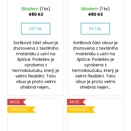
Skladem
(1 ks)
Skladem
(1 ks)
490 Kč
490 Kč
DETAIL
DETAIL
Svršková část obuvi je
Svršková část obuvi je
zhotovena z textilního
zhotovena z textilního
materiálu s usní na
materiálu s usní na
špičce. Podešev je
špičce. Podešev je
vyrobena z
vyrobena z
termokaučuku, který je
termokaučuku, který je
velmi flexibilní. Tato
velmi flexibilní. Tato
obuv je proto velmi
obuv je proto velmi
ohebná nejen...
ohebná nejen...
AKCE
AKCE
VÝPRODEJ
VÝPRODEJ