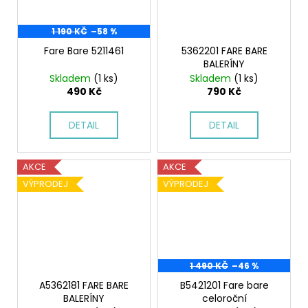
1 190 KČ
–58 %
Fare Bare 5211461
5362201 FARE BARE
BALERÍNY
Skladem
(1 ks)
Skladem
(1 ks)
490 Kč
790 Kč
DETAIL
DETAIL
AKCE
AKCE
VÝPRODEJ
VÝPRODEJ
1 490 KČ
–46 %
A5362181 FARE BARE
B5421201 Fare bare
BALERÍNY
celoroční