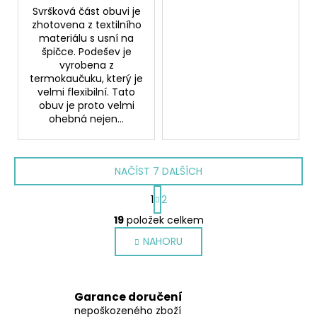
Svršková část obuvi je
zhotovena z textilního
materiálu s usní na
špičce. Podešev je
vyrobena z
termokaučuku, který je
velmi flexibilní. Tato
obuv je proto velmi
ohebná nejen...
NAČÍST 7 DALŠÍCH
S
1
2
t
O
r
19
položek celkem
v
á
NAHORU
l
n
k
á
o
d
v
a
Garance doručení
á
c
nepoškozeného zboží
n