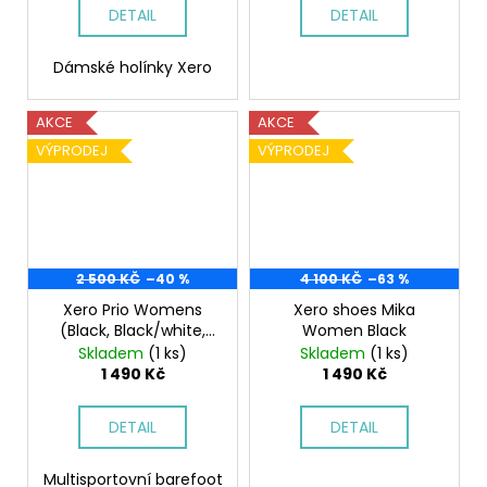
DETAIL
DETAIL
Dámské holínky Xero
AKCE
AKCE
VÝPRODEJ
VÝPRODEJ
2 500 KČ
–40 %
4 100 KČ
–63 %
Xero Prio Womens
Xero shoes Mika
(Black, Black/white,
Women Black
Insignia Blue
Skladem
(1 ks)
Skladem
(1 ks)
1 490 Kč
1 490 Kč
DETAIL
DETAIL
Multisportovní barefoot