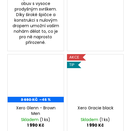
obuv s vysoce
prodyšným svrškem.
Díky široké špičce a
konstrukci s nulovým
dropem umožní vašim
nohám dělat to, co je
pro ně naprosto
přirozené.
AKCE
TIP
3 690 KČ
–46 %
Xero Glenn - Brown
Xero Gracie black
Men
Skladem
(1 ks)
Skladem
(1 ks)
1 990 Kč
1 990 Kč