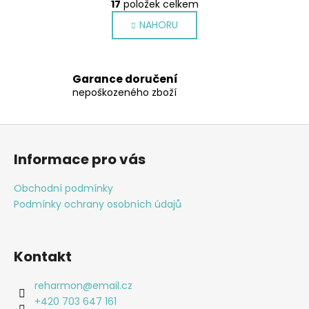
r
17
položek celkem
v
á
NAHORU
l
n
k
á
o
d
v
a
Garance doručení
á
c
nepoškozeného zboží
n
í
í
p
Z
r
á
v
Informace pro vás
k
p
y
a
Obchodní podmínky
v
t
Podmínky ochrany osobních údajů
ý
í
p
i
s
Kontakt
u
reharmon
@
email.cz
+420 703 647 161