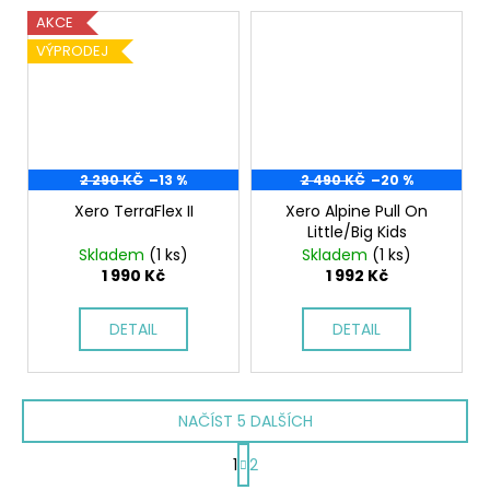
AKCE
VÝPRODEJ
2 290 KČ
–13 %
2 490 KČ
–20 %
Xero TerraFlex II
Xero Alpine Pull On
Little/Big Kids
Skladem
(1 ks)
Skladem
(1 ks)
1 990 Kč
1 992 Kč
DETAIL
DETAIL
NAČÍST 5 DALŠÍCH
S
1
2
t
O