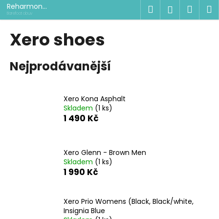
K
Přejít
Reharmon
Hledat
Náku
M
Přihlášen
na
shop
o
Barefoot obuv
obsah
Zpět
Zpět
košík
š
Xero shoes
í
C
k
Nejprodávanější
o
p
o
Xero Kona Asphalt
t
Skladem
(1 ks)
ř
1 490 Kč
e
b
u
Xero Glenn - Brown Men
Skladem
(1 ks)
j
1 990 Kč
e
t
Xero Prio Womens (Black, Black/white,
e
Insignia Blue
n