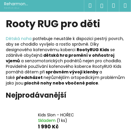
K
Přejít
Reharmon
Hledat
Náku
M
Přihlášen
na
shop
o
Barefoot obuv
obsah
Zpět
Zpět
košík
š
Rooty RUG pro děti
í
C
k
o
Dětská noha
potřebuje neustále k dispozici pestrý povrch,
aby se chodidlo vyvíjelo a rostlo správně. Díky
p
designového kořenovému koberci
RootyRUG Kids
se
o
zdánlivě obyčejná
dětská hra promění v ohňostroj
t
vjemů
a senzomotorických podnětů nejen pro chodidla.
Pravidelné používání kořenového koberce RootyRUG Kids
ř
pomáhá dětem při
správném vývoji klenby
a
e
také
předcházet
nejrůznějším ortopedickým problémům
jako jsou
ploché nohy nebo vbočené palce
.
b
u
Nejprodávanější
j
e
t
Kids Slon - HOŘEC
Skladem
(1 ks)
e
1 990 Kč
n