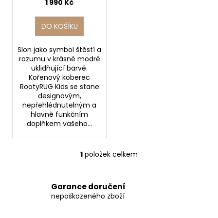
u
č
1 990 Kč
u
k
j
t
DO KOŠÍKU
e
ů
m
Slon jako symbol štěstí a
e
rozumu v krásné modré
uklidňující barvě.
Kořenový koberec
BEDA
RootyRUG Kids se stane
SANDÁLY
designovým,
BFN
nepřehlédnutelným a
170010/SD/W/NL
hlavně funkčním
NAVY
doplňkem vašeho...
1
290
Kč
Původně:
1
položek celkem
O
1
v
590
l
Kč
Garance doručení
á
nepoškozeného zboží
d
a