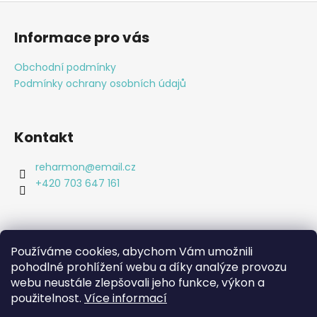
c
Z
í
á
Informace pro vás
p
p
r
a
Obchodní podmínky
v
t
k
Podmínky ochrany osobních údajů
í
y
v
ý
Kontakt
p
i
reharmon
@
email.cz
s
+420 703 647 161
u
Používáme cookies, abychom Vám umožnili
pohodlné prohlížení webu a díky analýze provozu
Shoptet.cz
webu neustále zlepšovali jeho funkce, výkon a
Bc. Lucie Machová Reharmon, soukromá fyzioterapie
Kamenná prodejna
použitelnost.
Více informací