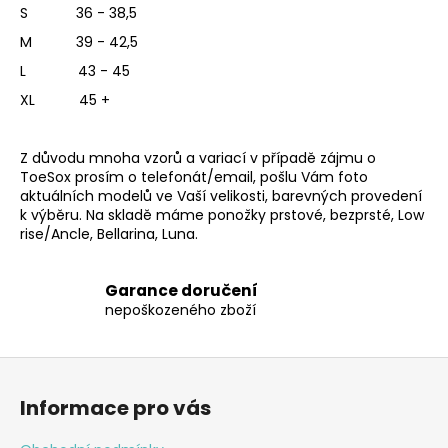
S 36 - 38,5
c
í
M 39 - 42,5
p
L 43 - 45
r
XL 45 +
v
k
y
Z důvodu mnoha vzorů a variací v případě zájmu o
v
ToeSox prosím o telefonát/email, pošlu Vám foto
ý
aktuálních modelů ve Vaší velikosti, barevných provedení
p
k výběru. Na skladě máme ponožky prstové, bezprsté, Low
rise/Ancle, Bellarina, Luna.
i
s
u
Garance doručení
nepoškozeného zboží
Z
á
Informace pro vás
p
a