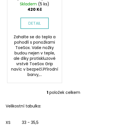
d
č
ponožky na cvičení
Skladem
(5 ks)
u
u
420 Kč
j
k
e
t
DETAIL
m
ů
e
Zahalte se do tepla a
pohodlí s ponožkami
ToeSox. Vaše nožky
PEGRES
budou nejen v teple,
BF
53L
ale díky protiskluzové
0.2
vrstvě ToeSox Grip
VYCHÁZKOVÁ
navíc v bezpečí.Přírodní
OBUV
barvy,...
MODRÁ
1
190
1
položek celkem
O
Kč
Původně:
v
1
Velikostní tabulka:
l
590
á
Kč
d
XS 33 - 35,5
a