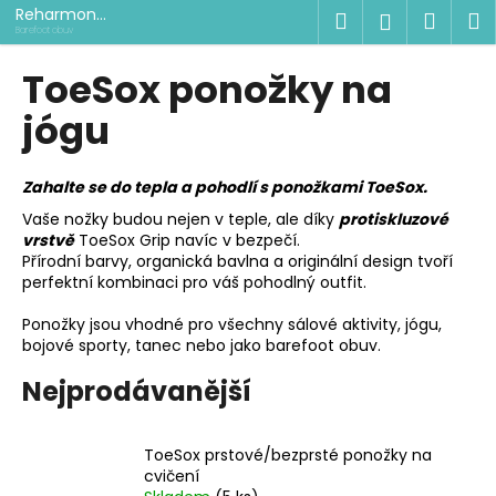
K
Přejít
Reharmon
Hledat
Náku
M
Přihlášen
na
shop
o
Barefoot obuv
obsah
Zpět
Zpět
košík
š
ToeSox ponožky na
í
C
jógu
k
o
p
Zahalte se do tepla a pohodlí s ponožkami ToeSox.
o
Vaše nožky budou nejen v teple, ale díky
protiskluzové
t
vrstvě
ToeSox Grip navíc v bezpečí.
ř
Přírodní barvy, organická bavlna a originální design tvoří
perfektní kombinaci pro váš pohodlný outfit.
e
b
Ponožky jsou vhodné pro všechny sálové aktivity, jógu,
u
bojové sporty, tanec nebo jako barefoot obuv.
j
Nejprodávanější
e
t
ToeSox prstové/bezprsté ponožky na
e
cvičení
n