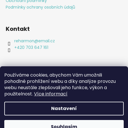
Obchodní podmínky
t
Podmínky ochrany osobních údajů
í
Kontakt
reharmon
@
email.cz
+420 703 647 161
Používáme cookies, abychom Vám umožnili
pohodlné prohlížení webu a díky analýze provozu
Shoptet.cz
webu neustále zlepšovali jeho funkce, výkon a
Bc. Lucie Machová Reharmon, soukromá fyzioterapie
Kamenná prodejna
použitelnost.
Více informací
Nastavení
Vytvořil Shoptet
Copyright 2026
Reharmon shop
. Všechna práva
Souhlasím
vyhrazena.
Upravit nastavení cookies