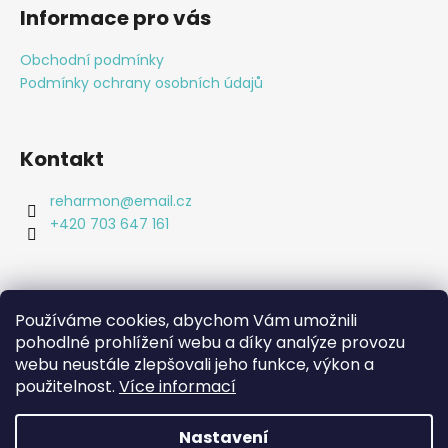
á
Informace pro vás
p
a
Obchodní podmínky
t
Podmínky ochrany osobních údajů
í
Kontakt
reharmon
@
email.cz
+420 703 647 161
Používáme cookies, abychom Vám umožnili
pohodlné prohlížení webu a díky analýze provozu
Shoptet.cz
webu neustále zlepšovali jeho funkce, výkon a
Bc. Lucie Machová Reharmon, soukromá fyzioterapie
Kamenná prodejna
použitelnost.
Více informací
Nastavení