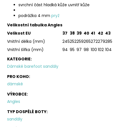
svrchní část
hladká kůže
uvnitř kůže
podrážka 4 mm
pryž
Velikostní tabulka Angles
Velikost EU
37
38
39
40
41
42
43
Vnitřní délka (mm)
245
252
259
265
272
279
285
Vnitřní šířka (mm)
94
95
97
98
100
102
104
KATEGORIE
:
Dámské barefoot sandály
PRO KOHO
:
dámské
VÝROBCE
:
Angles
TYP DOSPĚLÉ BOTY
:
sandály