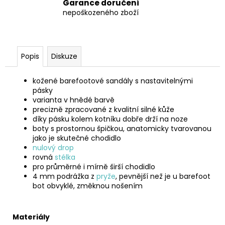
č
Garance doručení
u
nepoškozeného zboží
j
e
m
e
Popis
Diskuze
kožené barefootové sandály s nastavitelnými
BUNDGAARD
pásky
ATLAS
varianta v hnědé barvě
DARK
precizně zpracované z kvalitní silné kůže
BROWN
díky pásku kolem kotníku dobře drží na noze
BAREFOOT
HOLÍNKY
boty s prostornou špičkou, anatomicky tvarovanou
jako je skutečné chodidlo
1
nulový drop
112
rovná
stélka
Kč
pro průměrné i mírně širší chodidlo
Původně:
1
4 mm podrážka z
pryže
, pevnější než je u barefoot
390
bot obvyklé, změknou nošením
Kč
Materiály