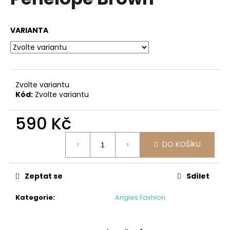
je
a
0,0
z
j
VARIANTA
5
í
hvězdiček.
t
?
Zvolte variantu
Kód:
Zvolte variantu
590 Kč
HLEDAT
Měrná
DO KOŠÍKU
cena:
D
o
Zeptat se
Sdílet
p
o
Kategorie
:
Angles Fashion
r
u