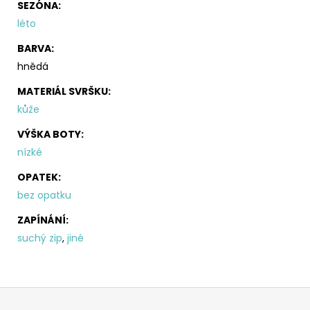
SEZÓNA
:
léto
BARVA
:
hnědá
MATERIÁL SVRŠKU
:
kůže
VÝŠKA BOTY
:
nízké
OPATEK
:
bez opatku
ZAPÍNÁNÍ
:
suchý zip
,
jiné
Z