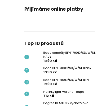
Přijímáme online platby
Top 10 produktů
Beda sandály BFN 170010/SD/W/NL
NAVY
1 290 Kč
Beda BFN 170010/SD/W/NL Black
1 290 Kč
Beda BFN 170010/SD/W/NL BEN
1 290 Kč
Holínky Igor Verona Taupe
712 Kč
Pegres BF 53L 0.2 vycházková