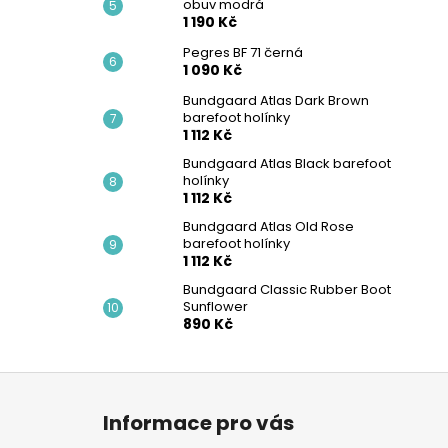
obuv modrá
1 190 Kč
Pegres BF 71 černá
1 090 Kč
Bundgaard Atlas Dark Brown
barefoot holínky
1 112 Kč
Bundgaard Atlas Black barefoot
holínky
1 112 Kč
Bundgaard Atlas Old Rose
barefoot holínky
1 112 Kč
Bundgaard Classic Rubber Boot
Sunflower
890 Kč
Z
á
Informace pro vás
p