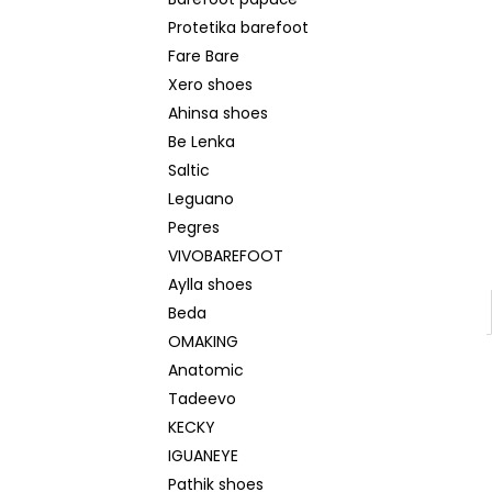
BEDA SANDÁLY BFN 170010/SD/W/NL
l
NAVY
Protetika barefoot
1 290 Kč
Fare Bare
Původně:
1 590 Kč
Xero shoes
Ahinsa shoes
Be Lenka
Saltic
Leguano
Pegres
VIVOBAREFOOT
Aylla shoes
Beda
OMAKING
Anatomic
Tadeevo
KECKY
IGUANEYE
Pathik shoes