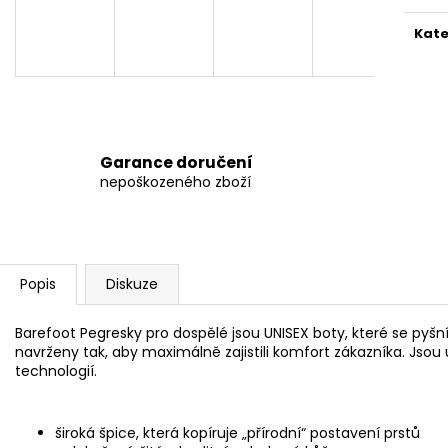
BEDA BFN 170010/SD/W/NL BLACK
BEDA BFN 17001
1 290 Kč
1 290 Kč
Kate
Původně:
1 590 Kč
Původně:
1 590
Garance doručení
nepoškozeného zboží
Popis
Diskuze
Barefoot Pegresky pro dospělé jsou UNISEX boty, které se pyš
navrženy tak, aby maximálně zajistili komfort zákazníka. Jsou 
technologií.
široká špice, která kopíruje „přírodní“ postavení prstů