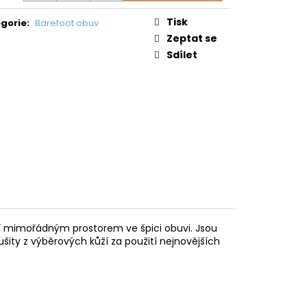
0/SD/W/NL BEN
Tisk
gorie
:
Barefoot obuv
 Kč
Zeptat se
Sdílet
ní mimořádným prostorem ve špici obuvi. Jsou
ušity z výběrových kůží za použití nejnovějších