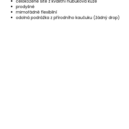
celokožené šité z kvalitní nubuková kůže
prodyšné
mimořádně flexibilní
odolná podrážka z přírodního kaučuku (žádný drop)