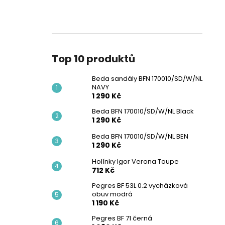
Top 10 produktů
Beda sandály BFN 170010/SD/W/NL
NAVY
1 290 Kč
Beda BFN 170010/SD/W/NL Black
1 290 Kč
Beda BFN 170010/SD/W/NL BEN
1 290 Kč
Holínky Igor Verona Taupe
712 Kč
Pegres BF 53L 0.2 vycházková
obuv modrá
1 190 Kč
Pegres BF 71 černá