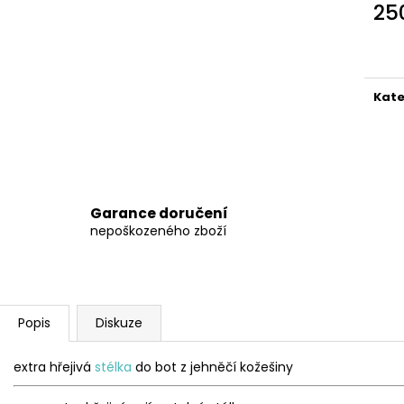
BEDA BFN 170010/SD/W/NL BLACK
BEDA BFN 17001
25
1 290 Kč
1 290 Kč
Měr
Původně:
1 590 Kč
Původně:
1 590
cena
Kate
Garance doručení
nepoškozeného zboží
Popis
Diskuze
extra hřejivá
stélka
do bot z jehněčí kožešiny