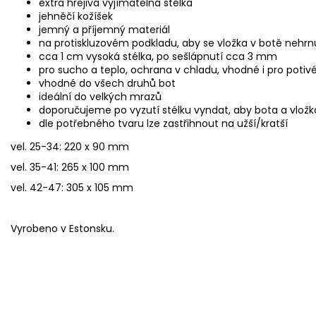
extra hřejivá vyjímatelná stélka
jehněčí kožíšek
jemný a příjemný materiál
na protiskluzovém podkladu, aby se vložka v botě nehr
cca 1 cm vysoká stélka, po sešlápnutí cca 3 mm
pro sucho a teplo, ochrana v chladu, vhodné i pro potiv
vhodné do všech druhů bot
ideální do velkých mrazů
doporučujeme po vyzutí stélku vyndat, aby bota a vložk
dle potřebného tvaru lze zastřihnout na užší/kratší
vel. 25-34: 220 x 90 mm
vel. 35-41: 265 x 100 mm
vel. 42-47: 305 x 105 mm
Vyrobeno v Estonsku.