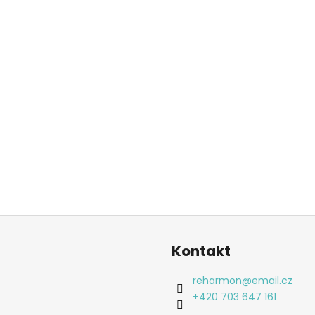
Kontakt
reharmon
@
email.cz
+420 703 647 161