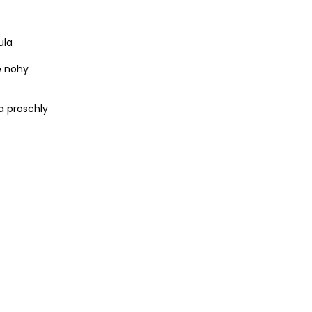
nula
é nohy
a proschly