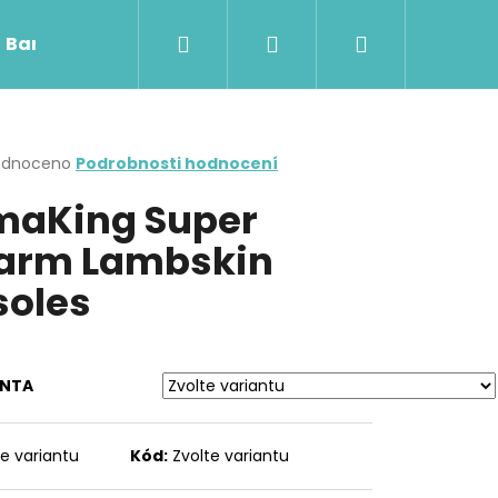
Hledat
Přihlášení
Nákupní
Barefoot obuv
Skinners
Rooty RUG
košík
rné
odnoceno
Podrobnosti hodnocení
cení
aKing Super
ktu
arm Lambskin
soles
ček.
ANTA
Následující
te variantu
Kód:
Zvolte variantu