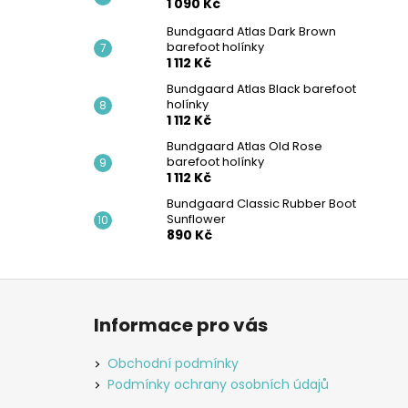
1 090 Kč
Bundgaard Atlas Dark Brown
barefoot holínky
1 112 Kč
Bundgaard Atlas Black barefoot
holínky
1 112 Kč
Bundgaard Atlas Old Rose
barefoot holínky
1 112 Kč
Bundgaard Classic Rubber Boot
Sunflower
890 Kč
Z
á
Informace pro vás
p
a
Obchodní podmínky
t
Podmínky ochrany osobních údajů