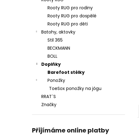
BEDA SANDÁLY BFN 170010/SD/W/NL
l
NAVY
Rooty RUG pro rodiny
1 290 Kč
Rooty RUG pro dospělé
Původně:
1 590 Kč
Rooty RUG pro děti
Batohy, aktovky
Stil 365
BECKMANN
BOLL
Doplňky
Barefoot stélky
Ponožky
ToeSox ponožky na jógu
RRAT´S
Značky
Přijímáme online platby