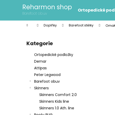
K
Přejít
Reharmon shop
na
o
Ortopedické pod
obsah
Zpět
Zpět
Barefoot obuv
š
do
do
í
Domů
Doplňky
Barefoot stélky
OmaKi
k
obchodu
obchodu
P
o
Kategorie
Přeskočit
s
kategorie
t
Ortopedické podložky
r
Demar
a
Attipas
n
Peter Legwood
n
Barefoot obuv
í
Skinners
p
Skinners Comfort 2.0
a
Skinners Kids line
n
Skinners 1.0 Ath. line
e
Rooty RUG