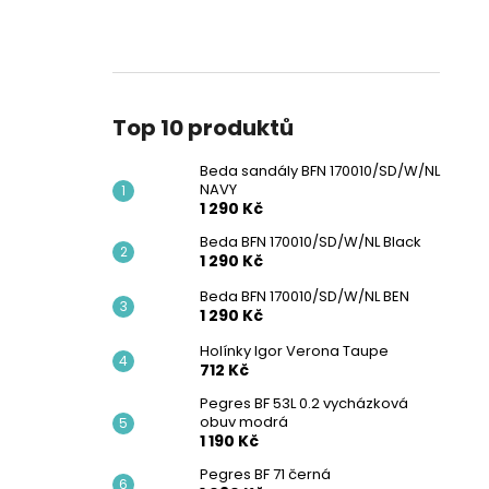
Top 10 produktů
Beda sandály BFN 170010/SD/W/NL
NAVY
1 290 Kč
Beda BFN 170010/SD/W/NL Black
1 290 Kč
Beda BFN 170010/SD/W/NL BEN
1 290 Kč
Holínky Igor Verona Taupe
712 Kč
Pegres BF 53L 0.2 vycházková
obuv modrá
1 190 Kč
Pegres BF 71 černá