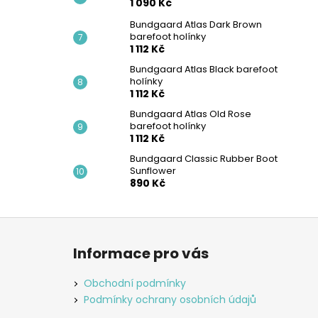
1 090 Kč
Bundgaard Atlas Dark Brown
barefoot holínky
1 112 Kč
Bundgaard Atlas Black barefoot
holínky
1 112 Kč
Bundgaard Atlas Old Rose
barefoot holínky
1 112 Kč
Bundgaard Classic Rubber Boot
Sunflower
890 Kč
Z
á
Informace pro vás
p
a
Obchodní podmínky
t
Podmínky ochrany osobních údajů