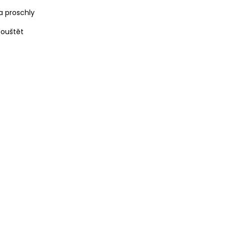
a proschly
pouštět