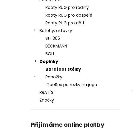
BEDA SANDÁLY BFN 170010/SD/W/NL
l
NAVY
Rooty RUG pro rodiny
1 290 Kč
Rooty RUG pro dospělé
Původně:
1 590 Kč
Rooty RUG pro děti
Batohy, aktovky
Stil 365
BECKMANN
BOLL
Doplňky
Barefoot stélky
Ponožky
ToeSox ponožky na jógu
RRAT´S
Značky
Přijímáme online platby