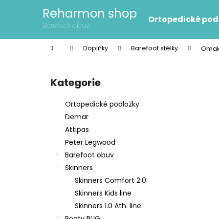
K
Přejít
Reharmon shop
na
o
Ortopedické pod
obsah
Zpět
Zpět
Barefoot obuv
š
do
do
í
Domů
Doplňky
Barefoot stélky
Omaki
k
obchodu
obchodu
P
o
Kategorie
Přeskočit
s
kategorie
t
Ortopedické podložky
r
Demar
a
Attipas
n
Peter Legwood
n
Barefoot obuv
í
Skinners
p
Skinners Comfort 2.0
a
Skinners Kids line
n
Skinners 1.0 Ath. line
e
Rooty RUG