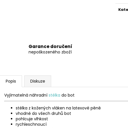
BEDA BFN 170010/SD/W/NL BLACK
BEDA BFN 17001
1 290 Kč
1 290 Kč
Kate
Původně:
1 590 Kč
Původně:
1 590
Garance doručení
nepoškozeného zboží
Popis
Diskuze
Vyjímatelná náhradní
stélka
do bot
stélka z kožených vláken na latexové pěně
vhodné do všech druhů bot
pohlcuje vlhkost
rychleschnoucí