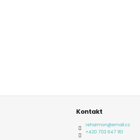
Kontakt
reharmon
@
email.cz
+420 703 647 161