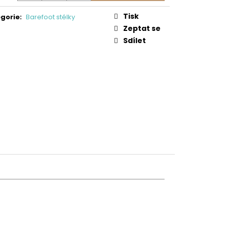
0/SD/W/NL BEN
Tisk
gorie
:
Barefoot stélky
 Kč
Zeptat se
Sdílet