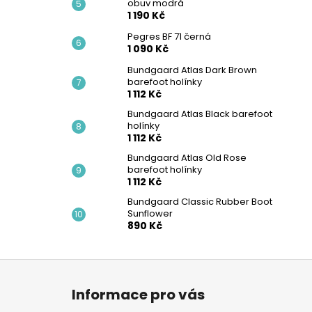
obuv modrá
1 190 Kč
Pegres BF 71 černá
1 090 Kč
Bundgaard Atlas Dark Brown
barefoot holínky
1 112 Kč
Bundgaard Atlas Black barefoot
holínky
1 112 Kč
Bundgaard Atlas Old Rose
barefoot holínky
1 112 Kč
Bundgaard Classic Rubber Boot
Sunflower
890 Kč
Z
á
Informace pro vás
p