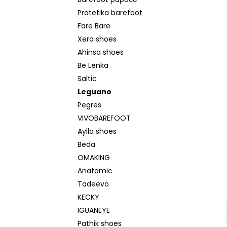
BEDA SANDÁLY BFN 170010/SD/W/NL
l
NAVY
Protetika barefoot
1 290 Kč
Fare Bare
Původně:
1 590 Kč
Xero shoes
Ahinsa shoes
Be Lenka
Saltic
Leguano
Pegres
VIVOBAREFOOT
Aylla shoes
Beda
OMAKING
Anatomic
Tadeevo
KECKY
IGUANEYE
Pathik shoes