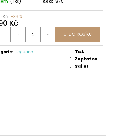
0/SD/W/NL BEN
adem
(1 ks)
Kód:
1875
 Kč
0 Kč
–33 %
990 Kč
ná
DO KOŠÍKU
:
Tisk
gorie
:
Leguano
Zeptat se
Sdílet