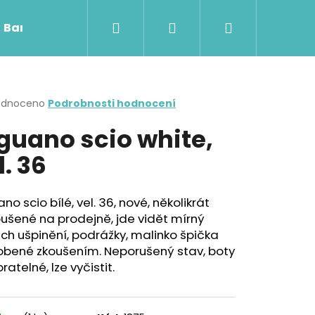
Hledat
Přihlášení
Nákupní
Barefoot obuv
Skinners
Rooty RUG
košík
rné
odnoceno
Podrobnosti hodnocení
cení
guano scio white,
ktu
l. 36
ček.
no scio bílé, vel. 36, nové, několikrát
ušené na prodejně, jde vidět mírný
h ušpinění, podrážky, malinko špička
obené zkoušením. Neporušený stav, boty
pratelné, lze vyčistit.
Následující