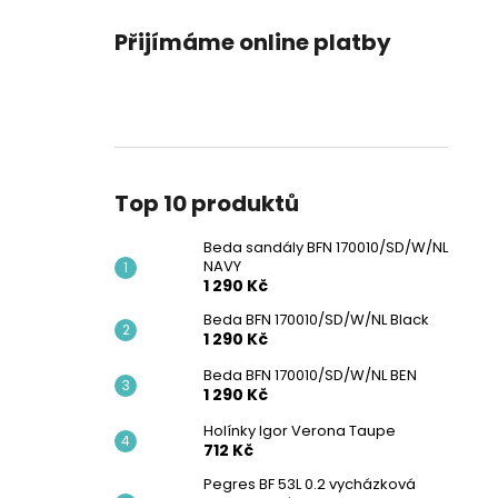
Přijímáme online platby
Top 10 produktů
Beda sandály BFN 170010/SD/W/NL
NAVY
1 290 Kč
Beda BFN 170010/SD/W/NL Black
1 290 Kč
Beda BFN 170010/SD/W/NL BEN
1 290 Kč
Holínky Igor Verona Taupe
712 Kč
Pegres BF 53L 0.2 vycházková