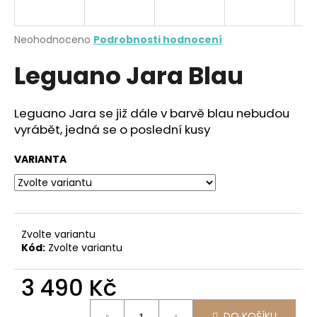
a
j
Průměrné
Neohodnoceno
Podrobnosti hodnocení
í
hodnocení
Leguano Jara Blau
produktu
t
je
?
0,0
z
Leguano Jara se již dále v barvě blau nebudou
5
vyrábět, jedná se o poslední kusy
hvězdiček.
VARIANTA
HLEDAT
D
Zvolte variantu
o
Kód:
Zvolte variantu
p
o
3 490 Kč
r
u
Měrná
DO KOŠÍKU