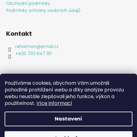
a
Obchodní podmínky
t
Podmínky ochrany osobních údajů
í
Kontakt
reharmon
@
email.cz
+420 703 647 161
Používáme cookies, abychom Vám umožnili
pohodlné prohlížení webu a díky analýze provozu
Shoptet.cz
webu neustále zlepšovali jeho funkce, výkon a
Bc. Lucie Machová Reharmon, soukromá fyzioterapie
Kamenná prodejna
použitelnost.
Více informací
Nastavení
Vytvořil Shoptet
Copyright 2026
Reharmon shop
. Všechna práva