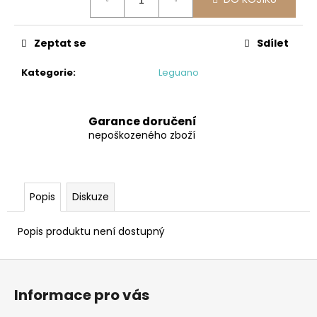
č
cena:
u
j
Zeptat se
Sdílet
e
m
Kategorie
:
Leguano
e
BUNDGAARD
Garance doručení
ATLAS
nepoškozeného zboží
OLD
ROSE
BAREFOOT
HOLÍNKY
Popis
Diskuze
1
112
Kč
Popis produktu není dostupný
Původně:
1
390
Z
Kč
á
Informace pro vás
p