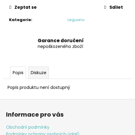
č
u
Zeptat se
Sdílet
j
e
Kategorie
:
Leguano
m
e
Garance doručení
nepoškozeného zboží
HOLÍNKY
IGOR
VERONA
TAUPE
Popis
Diskuze
712
Kč
Původně:
Popis produktu není dostupný
890
Kč
Z
á
Informace pro vás
p
a
Obchodní podmínky
t
Podmínky ochrany osobních údajů