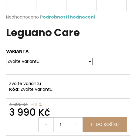
a
j
Průměrné
Neohodnoceno
Podrobnosti hodnocení
í
hodnocení
Leguano Care
produktu
t
je
?
0,0
z
VARIANTA
5
hvězdiček.
HLEDAT
Zvolte variantu
Kód:
Zvolte variantu
D
o
4 690 Kč
–14 %
3 990 Kč
p
o
Měrná
r
DO KOŠÍKU
cena:
u