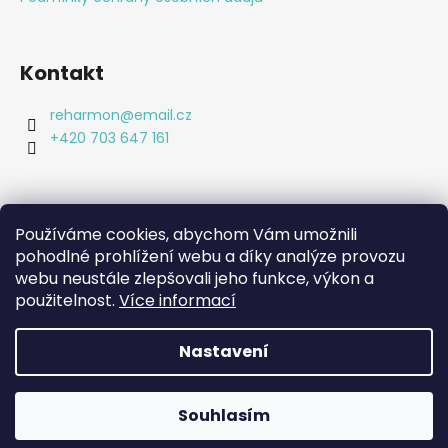
í
Kontakt
reharmon
@
email.cz
+420 703 647 161
Používáme cookies, abychom Vám umožnili
pohodlné prohlížení webu a díky analýze provozu
Shoptet.cz
webu neustále zlepšovali jeho funkce, výkon a
Bc. Lucie Machová Reharmon, soukromá fyzioterapie
Kamenná prodejna
použitelnost.
Více informací
Nastavení
Vytvořil Shoptet
Copyright 2026
Reharmon shop
. Všechna práva
Souhlasím
vyhrazena.
Upravit nastavení cookies