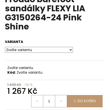
je
a
sandálky FLEXY LIA
0,0
z
j
G3150264-24 Pink
5
í
hvězdiček.
Shine
t
?
VARIANTA
HLEDAT
Zvolte variantu
Kód:
Zvolte variantu
D
o
1 490 Kč
–14 %
1 267 Kč
p
o
Měrná
r
DO KOŠÍKU
cena:
u