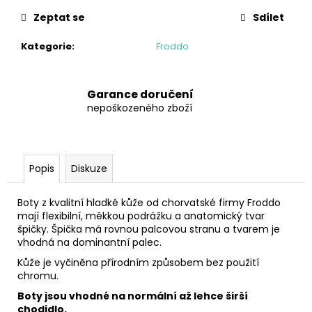
č
u
Zeptat se
Sdílet
j
e
Kategorie
:
Froddo
m
e
Garance doručení
nepoškozeného zboží
BUNDGAARD
ATLAS
BLACK
BAREFOOT
HOLÍNKY
Popis
Diskuze
1
112
Boty z kvalitní hladké kůže od chorvatské firmy Froddo
Kč
mají flexibilní, měkkou podrážku a anatomický tvar
Původně:
špičky. Špička má rovnou palcovou stranu a tvarem je
1
vhodná na dominantní palec.
390
Kč
Kůže je vyčiněna přírodním způsobem bez použití
chromu.
Boty jsou vhodné na normální až lehce širší
chodidlo.