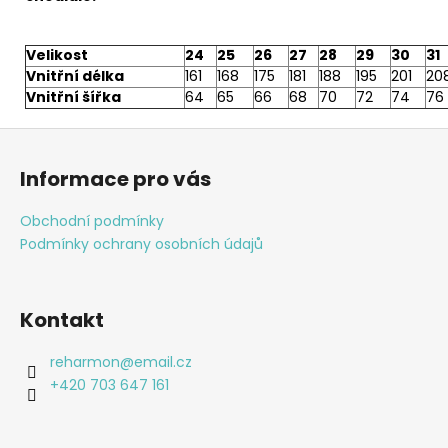
Velikost
24
25
26
27
28
29
30
31
Vnitřní délka
161
168
175
181
188
195
201
20
Vnitřní šířka
64
65
66
68
70
72
74
76
Z
á
Informace pro vás
p
a
Obchodní podmínky
t
Podmínky ochrany osobních údajů
í
Kontakt
reharmon
@
email.cz
+420 703 647 161