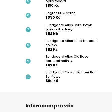
obuv modrá
1 190 Kč
Pegres BF 71 černá
1 090 Kč
Bundgaard Atlas Dark Brown
barefoot holínky
1 112 Kč
Bundgaard Atlas Black barefoot
holínky
1 112 Kč
Bundgaard Atlas Old Rose
barefoot holínky
1 112 Kč
Bundgaard Classic Rubber Boot
Sunflower
890 Kč
Z
á
Informace pro vás
p