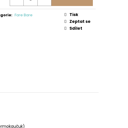
0/SD/W/NL BEN
 Kč
Tisk
gorie
:
Fare Bare
Zeptat se
Sdílet
termokaučuk)