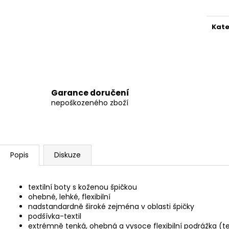
BEDA BFN 170010/SD/W/NL BLACK
BEDA BFN 17001
1 290 Kč
1 290 Kč
Původně:
1 590 Kč
Původně:
1 590
Kate
Garance doručení
nepoškozeného zboží
Popis
Diskuze
textilní boty s koženou špičkou
ohebné, lehké, flexibilní
nadstandardně široké zejména v oblasti špičky
podšívka-textil
extrémně tenká, ohebná a vysoce flexibilní podrážka (