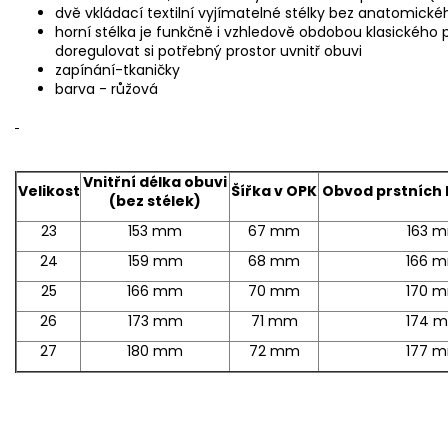
dvě vkládací textilní vyjímatelné stélky bez anatomické
horní stélka je funkčně i vzhledově obdobou klasického
doregulovat si potřebný prostor uvnitř obuvi
zapínání-tkaničky
barva - růžová
Vnitřní délka obuvi
Velikost
Šířka v OPK
Obvod prstních 
(bez stélek)
23
153 mm
67 mm
163 
24
159 mm
68 mm
166 
25
166 mm
70 mm
170 
26
173 mm
71 mm
174 
27
180 mm
72 mm
177 