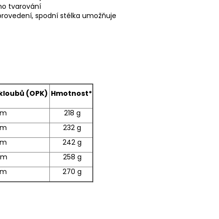
ho tvarování
 provedení, spodní stélka umožňuje
kloubů (OPK)
Hmotnost*
mm
218 g
mm
232 g
mm
242 g
mm
258 g
mm
270 g