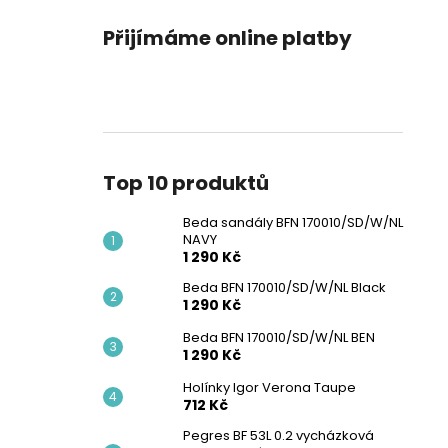
Přijímáme online platby
Top 10 produktů
Beda sandály BFN 170010/SD/W/NL
NAVY
1 290 Kč
Beda BFN 170010/SD/W/NL Black
1 290 Kč
Beda BFN 170010/SD/W/NL BEN
1 290 Kč
Holínky Igor Verona Taupe
712 Kč
Pegres BF 53L 0.2 vycházková