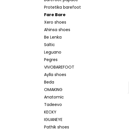
BEDA SANDÁLY BFN 170010/SD/W/NL
l
NAVY
Protetika barefoot
1 290 Kč
Fare Bare
Původně:
1 590 Kč
Xero shoes
Ahinsa shoes
Be Lenka
Saltic
Leguano
Pegres
VIVOBAREFOOT
Aylla shoes
Beda
OMAKING
Anatomic
Tadeevo
KECKY
IGUANEYE
Pathik shoes