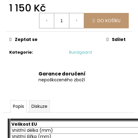
č
1 150 Kč
u
j
Měrná
e
DO KOŠÍKU
cena:
m
e
Zeptat se
Sdílet
BUNDGAARD
Kategorie
:
Bundgaard
ATLAS
OLD
ROSE
BAREFOOT
Garance doručení
HOLÍNKY
nepoškozeného zboží
1
112
Kč
Původně:
Popis
Diskuze
1
390
Kč
Velikost EU
Vnitřní délka (mm)
Vnitřní šířka (mm)