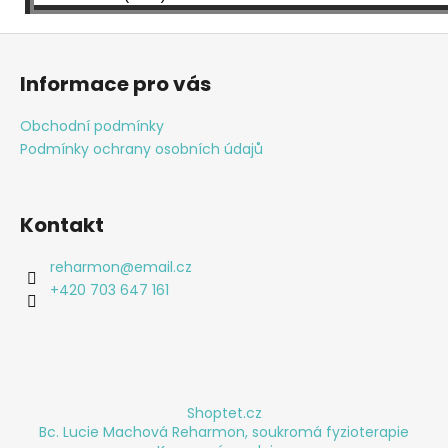
Z
á
Informace pro vás
p
a
Obchodní podmínky
t
Podmínky ochrany osobních údajů
í
Kontakt
reharmon
@
email.cz
+420 703 647 161
Shoptet.cz
Bc. Lucie Machová Reharmon, soukromá fyzioterapie