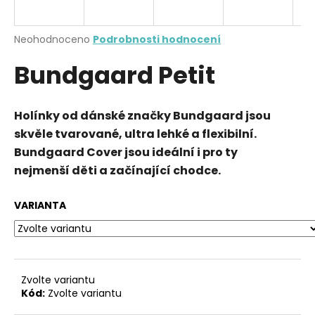
a
j
Průměrné
Neohodnoceno
Podrobnosti hodnocení
í
hodnocení
Bundgaard Petit
produktu
t
je
?
0,0
z
Holínky od dánské značky Bundgaard jsou
5
hvězdiček.
skvěle tvarované, ultra lehké a flexibilní.
Bundgaard Cover jsou ideální i pro ty
HLEDAT
nejmenší děti a začínající chodce.
VARIANTA
D
o
p
o
Zvolte variantu
r
Kód:
Zvolte variantu
u