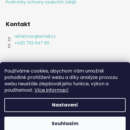
t
Podmínky ochrany osobních údajů
í
Kontakt
reharmon
@
email.cz
+420 703 647 161
Používáme cookies, abychom Vám umožnili
pohodlné prohlížení webu a díky analýze provozu
Shoptet.cz
webu neustále zlepšovali jeho funkce, výkon a
Bc. Lucie Machová Reharmon, soukromá fyzioterapie
Kamenná prodejna
použitelnost.
Více informací
Nastavení
Vytvořil Shoptet
Copyright 2026
Reharmon shop
. Všechna práva
Souhlasím
vyhrazena.
Upravit nastavení cookies