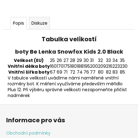
Popis
Diskuze
Tabulka velikostí
boty Be Lenka Snowfox Kids 2.0 Black
Velikost (EU)
25
26
27
28
29
30
31
32
33
34
35
Vnitřní délka boty
160
170
175
180
188
195
200
209
216
223
230
Vnitřní šířka boty
67
69
71
72
74
76
77
80
82
83
85
V tabulce velikostí uvádíme námi naměřené vnitřní
rozměry bot. K měření využíváme především měřidlo
Plus 12. Při výběru správné velikosti nezapomeňte přičíst
nadměrek
Z
á
Informace pro vás
p
a
Obchodní podmínky