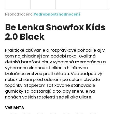
a
j
Průměrné
Neohodnoceno
Podrobnosti hodnocení
í
hodnocení
Be Lenka Snowfox Kids
produktu
t
je
?
2.0 Black
0,0
z
5
hvězdiček.
Praktické obúvanie a rozprávkové pohodlie aj v
tom najchladnejšom období roka. Kvalitná
HLEDAT
detská barefoot obuv vybavená membránou a
vyberacou vlnenou stielkou s hliníkovou
izolačnou vrstvou proti chladu. Vodoodpudivý
nubuk chráni pred oderom po celom obvode
D
topánky. Stoperom zafixované sťahovacie
o
gumičky sa postarajú o to, aby snehule na
p
nohách vašich ratolestí sedeli ako uliate.
o
r
VARIANTA
u