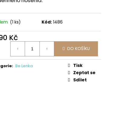
denného nosenia.
0/SD/W/NL BEN
 Kč
adem
(1 ks)
Kód:
1486
490 Kč
ná
DO KOŠÍKU
:
Tisk
gorie
:
Be Lenka
Zeptat se
Sdílet