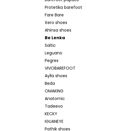
BEDA SANDÁLY BFN 170010/SD/W/NL
l
NAVY
Protetika barefoot
1 290 Kč
Fare Bare
Původně:
1 590 Kč
Xero shoes
Ahinsa shoes
Be Lenka
Saltic
Leguano
Pegres
VIVOBAREFOOT
Aylla shoes
Beda
OMAKING
Anatomic
Tadeevo
KECKY
IGUANEYE
Pathik shoes