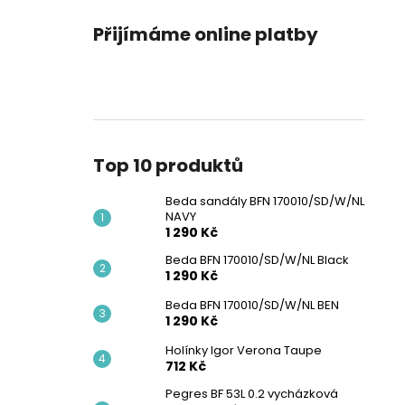
Přijímáme online platby
Top 10 produktů
Beda sandály BFN 170010/SD/W/NL
NAVY
1 290 Kč
Beda BFN 170010/SD/W/NL Black
1 290 Kč
Beda BFN 170010/SD/W/NL BEN
1 290 Kč
Holínky Igor Verona Taupe
712 Kč
Pegres BF 53L 0.2 vycházková