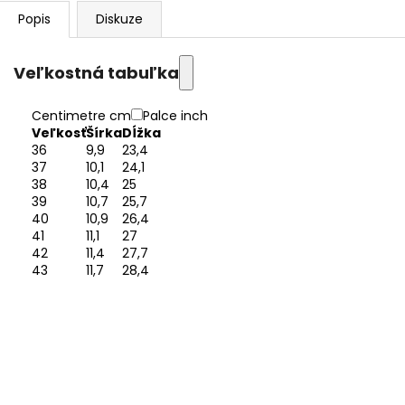
Popis
Diskuze
Veľkostná tabuľka
Centimetre cm
Palce inch
Veľkosť
Šírka
Dĺžka
36
9,9
23,4
37
10,1
24,1
38
10,4
25
39
10,7
25,7
40
10,9
26,4
41
11,1
27
42
11,4
27,7
43
11,7
28,4