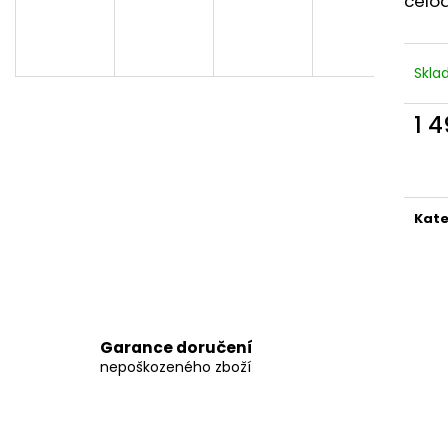
celo
BEDA BFN 170010/SD/W/NL BLACK
BEDA BFN 17001
1 290 Kč
1 290 Kč
Původně:
1 590 Kč
Původně:
1 590
Skl
1 
Měr
cena
Kate
Garance doručení
nepoškozeného zboží