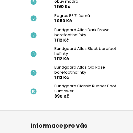
obuv modrá
1 190 Kč
Pegres BF 71 černá
1 090 Kč
Bundgaard Atlas Dark Brown
barefoot holínky
1 112 Kč
Bundgaard Atlas Black barefoot
holínky
1 112 Kč
Bundgaard Atlas Old Rose
barefoot holínky
1 112 Kč
Bundgaard Classic Rubber Boot
Sunflower
890 Kč
Z
á
Informace pro vás
p