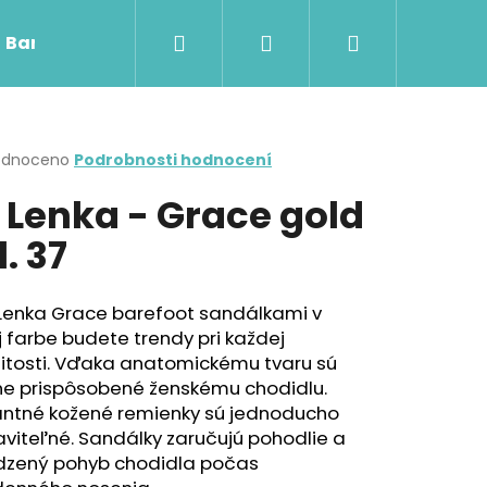
Hledat
Přihlášení
Nákupní
Barefoot obuv
Skinners
Rooty RUG
košík
rné
odnoceno
Podrobnosti hodnocení
cení
 Lenka - Grace gold
ktu
l. 37
ček.
 Lenka Grace barefoot sandálkami v
j farbe budete trendy pri každej
žitosti. Vďaka anatomickému tvaru sú
ne prispôsobené ženskému chodidlu.
antné kožené remienky sú jednoducho
Následující
viteľné. Sandálky zaručujú pohodlie a
odzený pohyb chodidla počas