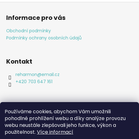
Z
á
Informace pro vás
p
a
Obchodní podmínky
t
Podmínky ochrany osobních údajů
í
Kontakt
reharmon
@
email.cz
+420 703 647 161
Používáme cookies, abychom Vám umožnili
pohodlné prohlížení webu a díky analýze provozu
Shoptet.cz
webu neustále zlepšovali jeho funkce, výkon a
Bc. Lucie Machová Reharmon, soukromá fyzioterapie
Kamenná prodejna
použitelnost.
Více informací