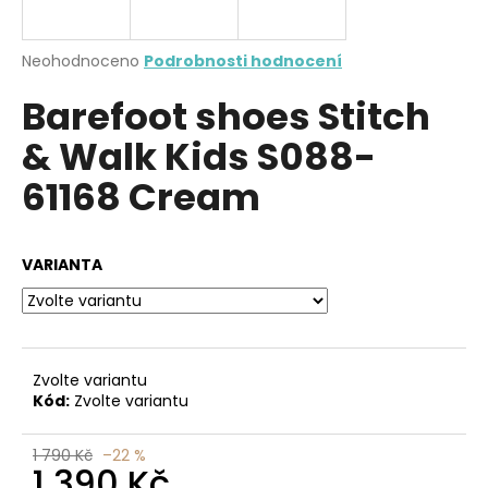
a
j
Průměrné
Neohodnoceno
Podrobnosti hodnocení
í
hodnocení
Barefoot shoes Stitch
produktu
t
je
?
& Walk Kids S088-
0,0
z
61168 Cream
5
hvězdiček.
HLEDAT
VARIANTA
D
o
Zvolte variantu
p
Kód:
Zvolte variantu
o
r
1 790 Kč
–22 %
u
1 390 Kč