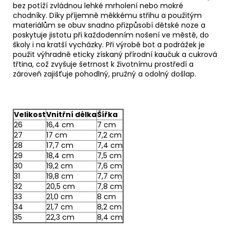
bez potíží zvládnou lehké mrholení nebo mokré
chodníky. Díky příjemně měkkému střihu a použitým
materiálům se obuv snadno přizpůsobí dětské noze a
poskytuje jistotu při každodenním nošení ve městě, do
školy i na kratší vycházky. Při výrobě bot a podrážek je
použit výhradně eticky získaný přírodní kaučuk a cukrová
třtina, což zvyšuje šetrnost k životnímu prostředí a
zároveň zajišťuje pohodlný, pružný a odolný došlap.
Velikost
Vnitřní délka
Šířka
26
16,4 cm
7 cm
27
17 cm
7,2 cm
28
17,7 cm
7,4 cm
29
18,4 cm
7,5 cm
30
19,2 cm
7,6 cm
31
19,8 cm
7,7 cm
32
20,5 cm
7,8 cm
33
21,0 cm
8 cm
34
21,7 cm
8,2 cm
35
22,3 cm
8,4 cm