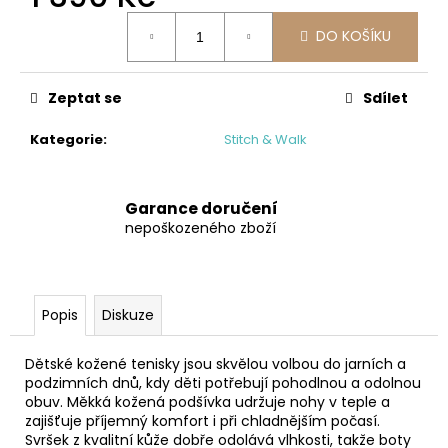
č
Měrná
u
DO KOŠÍKU
cena:
j
e
m
Zeptat se
Sdílet
e
Kategorie
:
Stitch & Walk
BUNDGAARD
ATLAS
OLD
Garance doručení
ROSE
nepoškozeného zboží
BAREFOOT
HOLÍNKY
1
112
Popis
Diskuze
Kč
Původně:
1
Dětské kožené tenisky jsou skvělou volbou do jarních a
390
podzimních dnů, kdy děti potřebují pohodlnou a odolnou
Kč
obuv. Měkká kožená podšívka udržuje nohy v teple a
zajišťuje příjemný komfort i při chladnějším počasí.
Svršek z kvalitní kůže dobře odolává vlhkosti, takže boty