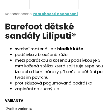
a
j
Průměrné
Neohodnoceno
Podrobnosti hodnocení
í
hodnocení
Barefoot dětské
produktu
t
je
?
sandály Liliputi®
0,0
z
5
hvězdiček.
svrchní materiál je z
hladké kůže
podšívka z broušené kůže
HLEDAT
mezi podrážkou a koženou podšívkou je 3
mm kožená stélka, která zajišťuje tepelnou
izolaci a tlumí nárazy při chůzi a běhání po
tvrdším povrchu
D
protiskluzová pogumovaná podrážka
o
zapínání na suchý zip
p
o
r
VARIANTA
u