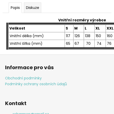
Popis
Diskuze
Vnitřní rozměry výrobce
Velikost
S
M
L
XL
XXL
Vnitřní délka (mm)
117
126
138
150
160
Vnitřní šířka (mm)
65
67
70
74
76
Z
á
Informace pro vás
p
a
Obchodní podmínky
t
Podmínky ochrany osobních údajů
í
Kontakt