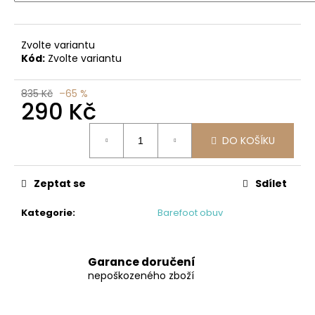
č
u
j
Zvolte variantu
e
Kód:
Zvolte variantu
m
e
835 Kč
–65 %
290 Kč
PEGRES
Měrná
BF
DO KOŠÍKU
cena:
71
ČERNÁ
1
Zeptat se
Sdílet
090
Kč
Původně:
Kategorie
:
Barefoot obuv
1
990
Kč
Garance doručení
nepoškozeného zboží