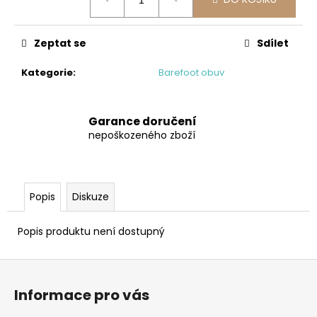
č
cena:
u
j
Zeptat se
Sdílet
e
m
Kategorie
:
Barefoot obuv
e
BEDA
Garance doručení
BFN
nepoškozeného zboží
170010/SD/W/NL
BLACK
1
290
Popis
Diskuze
Kč
Původně:
1
Popis produktu není dostupný
590
Kč
Z
á
Informace pro vás
p