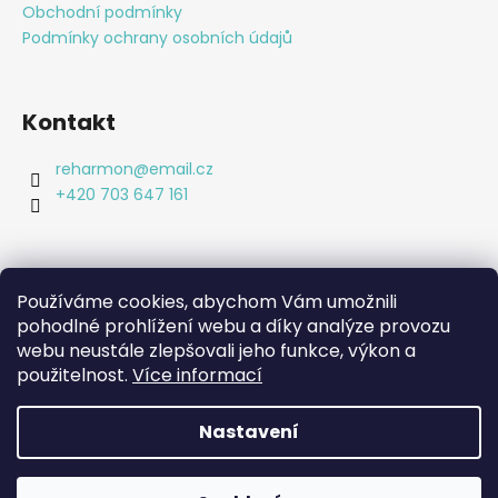
a
Obchodní podmínky
t
Podmínky ochrany osobních údajů
í
Kontakt
reharmon
@
email.cz
+420 703 647 161
Používáme cookies, abychom Vám umožnili
pohodlné prohlížení webu a díky analýze provozu
Shoptet.cz
webu neustále zlepšovali jeho funkce, výkon a
Bc. Lucie Machová Reharmon, soukromá fyzioterapie
Kamenná prodejna
použitelnost.
Více informací
Nastavení
Vytvořil Shoptet
Copyright 2026
Reharmon shop
. Všechna práva