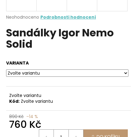
a
j
Průměrné
Neohodnoceno
Podrobnosti hodnocení
í
hodnocení
Sandálky Igor Nemo
produktu
t
je
?
Solid
0,0
z
5
hvězdiček.
VARIANTA
HLEDAT
Zvolte variantu
D
Kód:
Zvolte variantu
o
p
890 Kč
–14 %
o
760 Kč
r
u
Měrná
DO KOŠÍKU