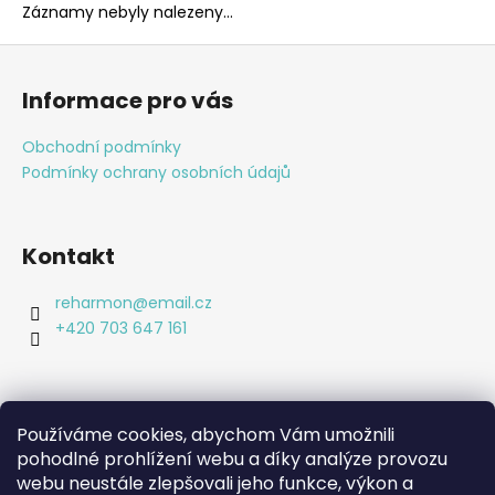
Záznamy nebyly nalezeny...
a
j
Z
í
á
Informace pro vás
t
p
?
a
Obchodní podmínky
t
Podmínky ochrany osobních údajů
í
Kontakt
HLEDAT
reharmon
@
email.cz
+420 703 647 161
D
o
p
o
Používáme cookies, abychom Vám umožnili
r
pohodlné prohlížení webu a díky analýze provozu
Shoptet.cz
u
webu neustále zlepšovali jeho funkce, výkon a
Bc. Lucie Machová Reharmon, soukromá fyzioterapie