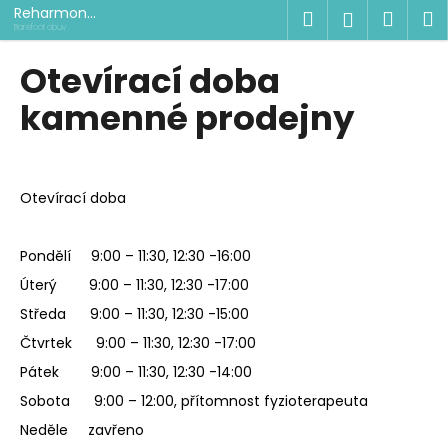
K
Přejít
Reharmon
Hledat
Náku
M
Přihlášen
na
shop
o
Barefoot obuv
obsah
Zpět
Zpět
košík
š
Otevírací doba
í
C
kamenné prodejny
k
o
p
o
Otevírací doba
t
ř
Pondělí 9:00 – 11:30, 12:30 -16:00
e
Úterý 9:00 – 11:30, 12:30 -17:00
b
u
Středa 9:00 – 11:30, 12:30 -15:00
j
Čtvrtek 9:00 – 11:30, 12:30 -17:00
e
Pátek 9:00 – 11:30, 12:30 -14:00
t
Sobota 9:00 – 12:00, přítomnost fyzioterapeuta
e
Neděle zavřeno
n