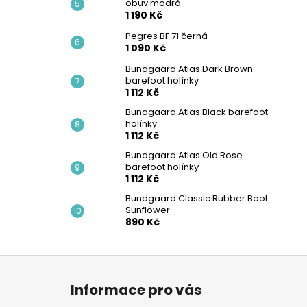
obuv modrá
1 190 Kč
Pegres BF 71 černá
1 090 Kč
Bundgaard Atlas Dark Brown
barefoot holínky
1 112 Kč
Bundgaard Atlas Black barefoot
holínky
1 112 Kč
Bundgaard Atlas Old Rose
barefoot holínky
1 112 Kč
Bundgaard Classic Rubber Boot
Sunflower
890 Kč
Z
á
Informace pro vás
p