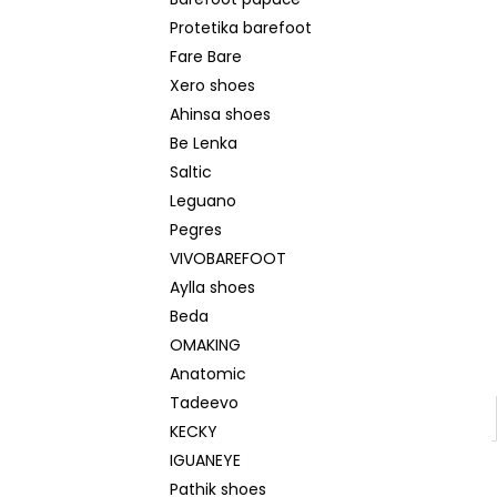
BEDA SANDÁLY BFN 170010/SD/W/NL
l
NAVY
Protetika barefoot
1 290 Kč
Fare Bare
Původně:
1 590 Kč
Xero shoes
Ahinsa shoes
Be Lenka
Saltic
Leguano
Pegres
VIVOBAREFOOT
Aylla shoes
Beda
OMAKING
Anatomic
Tadeevo
KECKY
IGUANEYE
Pathik shoes