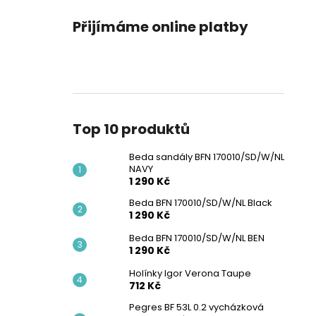
Přijímáme online platby
Top 10 produktů
Beda sandály BFN 170010/SD/W/NL
NAVY
1 290 Kč
Beda BFN 170010/SD/W/NL Black
1 290 Kč
Beda BFN 170010/SD/W/NL BEN
1 290 Kč
Holínky Igor Verona Taupe
712 Kč
Pegres BF 53L 0.2 vycházková