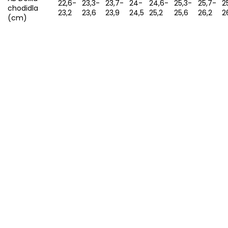
22,6-
23,3-
23,7-
24-
24,6-
25,3-
25,7-
2
chodidla
23,2
23,6
23,9
24,5
25,2
25,6
26,2
2
(cm)