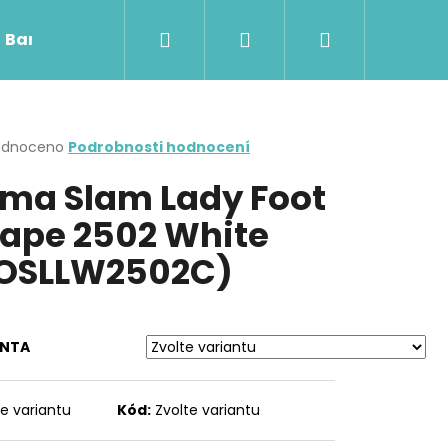
Hledat
Přihlášení
Nákupní
Barefoot obuv
Skinners
Rooty RUG
košík
rné
odnoceno
Podrobnosti hodnocení
cení
ma Slam Lady Foot
ktu
ape 2502 White
OSLLW2502C)
ček.
ANTA
Následující
te variantu
Kód:
Zvolte variantu